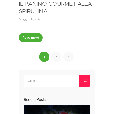
IL PANINO GOURMET ALLA
SPIRULINA
Maggio 17, 2021
Read more
Paginazione
PAGE
1
PAGE
2
>
degli
articoli
Ricerca
per:
Recent Posts