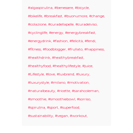
#algaspirulina
#benessere
#bicycle
#bikelife
#breakfast
#buonumore
#change
#colazione
#curadellapelle
#curadelviso
#cyclinglife
#energy
#energybreakfast
#energydrink
#fashion
#felicità
#fendi
#fitness
#foodblogger
#frullato
#happiness
#healthdrink
#healthybreakfast
#healthyfood
#healthylifestyle
#juice
#Lifestyle
#love
#luxbrend
#luxury
#luxurystyle
#milano
#motivation
#naturalbeauty
#ricette
#sarahcoleman
#smoothie
#smoothiebowl
#sorriso
#spirulina
#sport
#superfood
#sustainability
#vegan
#workout