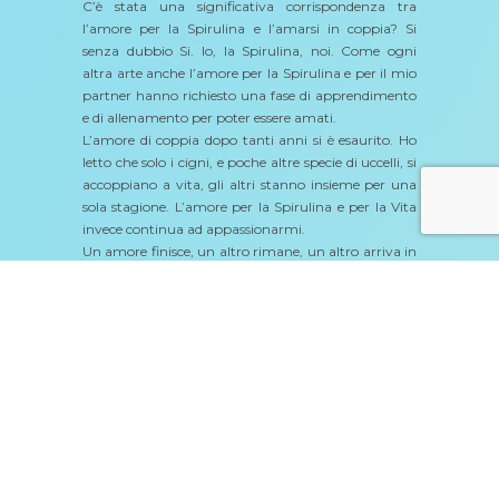
C’è stata una significativa corrispondenza tra
l’amore per la Spirulina e l’amarsi in coppia? Si
senza dubbio Si. Io, la Spirulina, noi. Come ogni
altra arte anche l’amore per la Spirulina e per il mio
partner hanno richiesto una fase di apprendimento
e di allenamento per poter essere amati.
L’amore di coppia dopo tanti anni si è esaurito. Ho
letto che solo i cigni, e poche altre specie di uccelli, si
accoppiano a vita, gli altri stanno insieme per una
sola stagione. L’amore per la Spirulina e per la Vita
invece continua ad appassionarmi.
Un amore finisce, un altro rimane, un altro arriva in
modo inaspettato. Non sono un Aquila calva quindi
non ho preso sul serio la faccenda di stare insieme
per la vita e così eccomi qui di nuovo innamorata
più che mai.
Quando ci si innamora il mondo si illumina di
immenso, l’amore è un moltiplicatore infinito di
Amore per la vita. Oggi mi sento indipendente,
assertiva, piacente, in forma e il tutto mescolato
all’esperienza, mi dona un super potere all’insegna
della femminilità e della seduzione.
Ci si può innamorare a qualsiasi età mettendo al