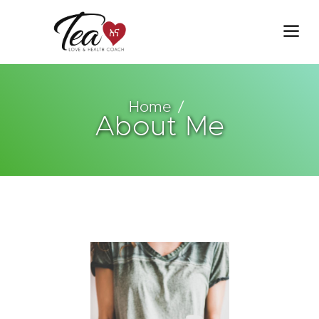
Home
About Me